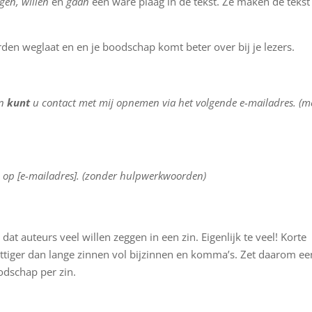
gen, willen
en
gaan
een ware plaag in de tekst. Ze maken de tekst
rden weglaat en en je boodschap komt beter over bij je lezers.
an
kunt
u contact met mij opnemen via het volgende e-mailadres. (m
n op [e-mailadres]. (zonder hulpwerkwoorden)
 dat auteurs veel willen zeggen in een zin. Eigenlijk te veel! Korte
ttiger dan lange zinnen vol bijzinnen en komma’s. Zet daarom ee
odschap per zin.