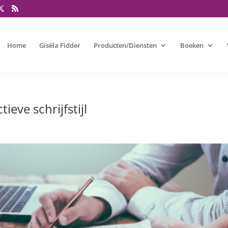
Home
Giséla Fidder
Producten/Diensten
Boeken
ieve schrijfstijl