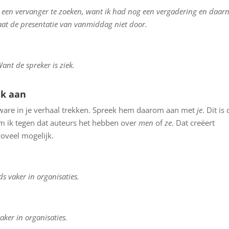
m een vervanger te zoeken, want ik had nog een vergadering en daar
at de presentatie van vanmiddag niet door.
nt de spreker is ziek.
jk aan
het ware in je verhaal trekken. Spreek hem daarom aan met
je
. Dit is
m ik tegen dat auteurs het hebben over
men
of
ze
. Dat creëert
zoveel mogelijk.
s vaker in organisaties.
aker in organisaties.