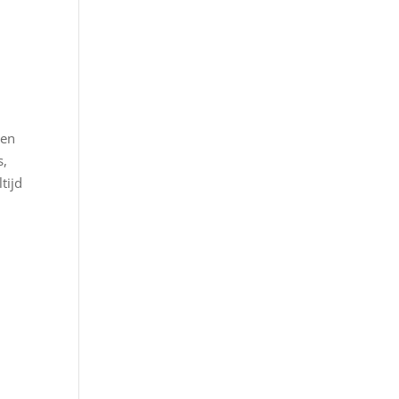
gen
s,
tijd