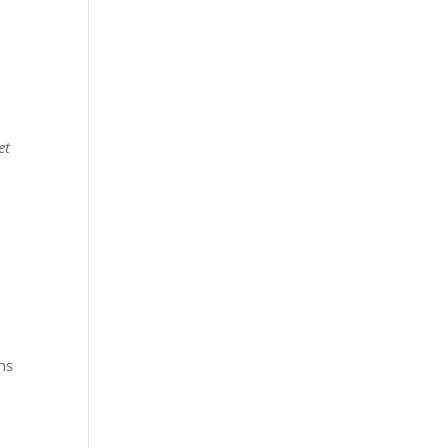
et
ns