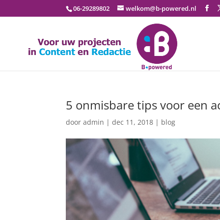
06-29289802
welkom@b-powered.nl
5 onmisbare tips voor een act
door
admin
|
dec 11, 2018
|
blog